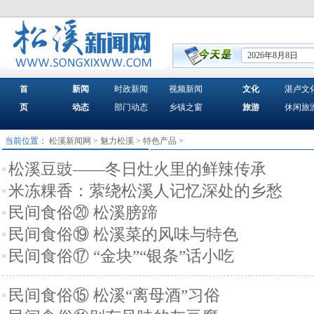
2026年8月8日
首
新闻
时政新闻
视频新闻
文化
湛卢文
页
动态
部门动态
乡镇之窗
旅游
休闲旅
当前位置：
松溪新闻网
>
魅力松溪
>
特色产品
>
松溪豆豉——冬日灶火里的鲜辣传承
米冻粿香：萦绕松溪人记忆深处的乡愁
民间食俗⑳ 松溪膀蹄
民间食俗⑲ 松溪菜的风味与特色
民间食俗⑰ “金块”“银条”话小吃
民间食俗⑮ 松溪“离母酒”习俗