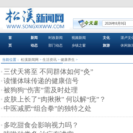
2026年8月9日
首
新闻
时政新闻
视频新闻
文化
湛卢文
页
动态
部门动态
乡镇之窗
旅游
休闲旅
当前位置：
松溪新闻网
>
生活资讯
>
健康养生
>
三伏天将至 不同群体如何“灸”
读懂体味传递的健康信号
被狗狗“伤害”需及时处理
皮肤上长了“肉揪揪” 何以解“疣”？
中医减肥“组合拳”的独特之处
多吃甜食会影响视力吗？