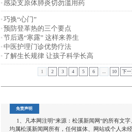
感染支原体肺炎切勿滥用药
巧换“心门”
预防登革热的三个要点
节后遇“寒露” 这样来养生
中医护理门诊优势疗法
了解生长规律 让孩子科学长高
1
2
3
4
5
6
...
10
下一
免责声明
1、凡本网注明“来源：松溪新闻网“的所有文
均属松溪新闻网所有，任何媒体、网站或个人未