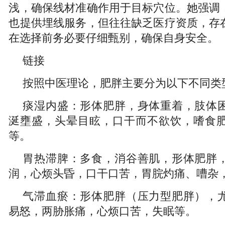
浅，确保线材准确作用于目标穴位。她强调
也提供埋线服务，但往往缺乏医疗资质，存
在选择前务必要仔细甄别，确保自身安全。
链接
按照中医理论，肥胖主要分为以下不同类
痰湿内盛：形体肥胖，身体重着，肢体
涎壅盛，头晕目眩，口干而不欲饮，嗜食
等。
胃热滞脾：多食，消谷善肌，形体肥胖
润，心烦头昏，口干口苦，胃脘灼痛、嘈杂
气滞血瘀：形体肥胖（压力型肥胖），
易怒，两胁胀痛，心烦口苦，失眠等。