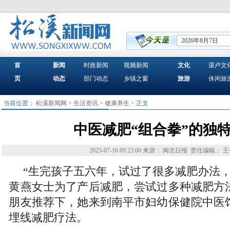
2026年8月7日
首
新闻
时政新闻
视频新闻
文化
湛卢文
页
动态
部门动态
乡镇之窗
旅游
休闲旅
当前位置：
松溪新闻网
>
生活资讯
>
健康养生
> 正文
中医减肥“组合拳”的独
2025-07-16 09:23:00
来源： 闽北日报
责任编辑： 王
“生完孩子五六年，试过了很多减肥办法，
黄燕女士为了产后减肥，尝试过多种减肥方
朋友推荐下，她来到南平市妇幼保健院中医
埋线减肥疗法。