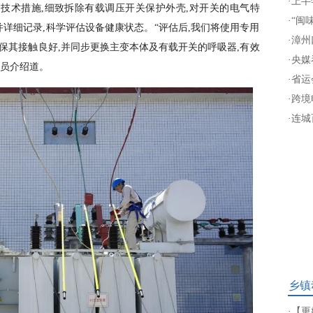
·
上半
技术措施,细致拆除有载调压开关保护外壳,对开关的电气特
·
“闽
详细记录,科学评估设备健康状态。“评估后,我们将使用专用
·
漳州
确保其接触良好,并同步更换主变本体及有载开关的呼吸器,有效
·
央媒
人员介绍道。
·
省运
·
跨境
·
连城
乡镇
·
【更