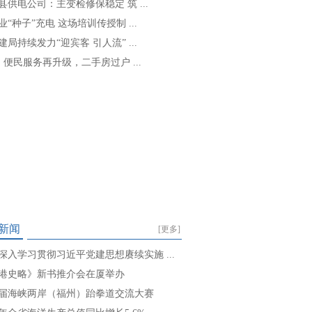
县供电公司：主变检修保稳定 筑 ...
业“种子”充电 这场培训传授制 ...
建局持续发力“迎宾客 引人流” ...
: 便民服务再升级，二手房过户 ...
新闻
[更多]
深入学习贯彻习近平党建思想赓续实施 ...
港史略》新书推介会在厦举办
届海峡两岸（福州）跆拳道交流大赛