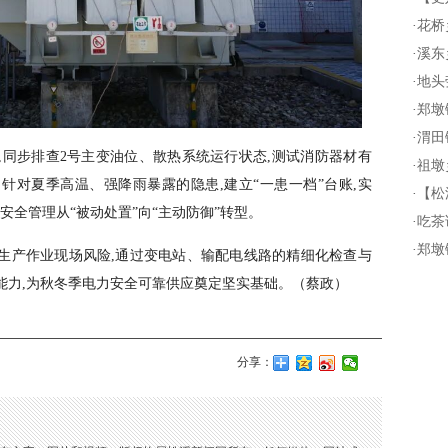
·
花桥
·
溪东
·
地头
·
郑墩
·
渭田
,同步排查2号主变油位、散热系统运行状态,测试消防器材有
·
祖墩
针对夏季高温、强降雨暴露的隐患,建立“一患一档”台账,实
·
【松
动安全管理从“被动处置”向“主动防御”转型。
·
吃茶
·
郑墩
生产作业现场风险,通过变电站、输配电线路的精细化检查与
能力,为秋冬季电力安全可靠供应奠定坚实基础。（蔡政）
分享：