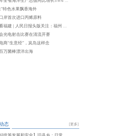
年全省海洋生产总值同比增长5.6% ...
味”特色水果飘香海外
口岸首次进口丙烯原料
看福建 | 人民日报头版关注：福州 ...
会光电射击比赛在清流开赛
电商“生意经”，岚岛这样念
百万菌棒漂洋出海
动态
[更多]
好统筹发展和安全】旧县乡：日常 ...