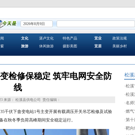
2026年8月9日
新闻
文化
湛卢文化
特色产品
宜业
政策法规
之窗
旅游
休闲旅游
摄影美图
宜居
美丽乡村
变检修保稳定 筑牢电网安全防
松溪
线
·
松溪
·
松溪
23
来源： 松溪县供电公司
责任编辑：
·
名师
·
燃气
对35千伏下畲变电站1号主变开展有载调压开关吊芯检修及试验
·
第十
设备在秋冬季负荷高峰期间安全稳定运行。
·
靶向