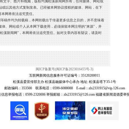
所有文字、图片和视频，版权均属松溪新闻网所有，任何媒体、网站或
贴或以其他方式复制发表。已经被本网协议授权的媒体、网站，在下
者本网将依法追究责任。
图等稿件均为转载稿，本网转载出于传递更多信息之目的，并不意味着
媒体、网站或个人从本网下载使用，必须保留本网注明的“来源”，并
：松溪新闻网”，本网将依法追究责任。如对文章内容有疑议，请及时
闽ICP备案号(闽ICP备2023016455号-3)
互联网新闻信息服务许可证编号：35120200011
松溪县委宣传部主办 松溪县融媒体中心承办 地址: 松溪县塔下35-1号
邮政编码：353500 联系电话：0599-6088088 E-mail：zlx2331915@vip.126.com
报电话：0599-2320006 举报邮箱：zlx2331915@126.com 福建省新闻道德委举报电话