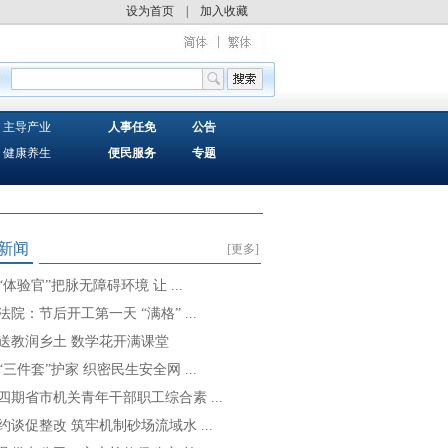
设为首页
|
加入收藏
主导产业
人事任免
公告
健康养生
便民服务
专题
新闻
[更多]
“体验官”把脉无障碍环境 让 ...
法院：节后开工第一天 “满格” ...
送教润乡土 数学花开满课堂
“三件套”护家 织密民生安全网 ...
四期省市机关青年干部职工综合素 ...
约谈促整改 筑牢机制砂场流域水 ...