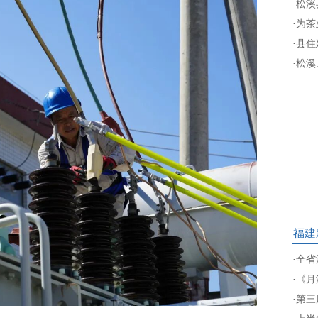
·
松溪
·
为茶
·
县住
·
松溪
福建
·
全省
·
《月
·
第三