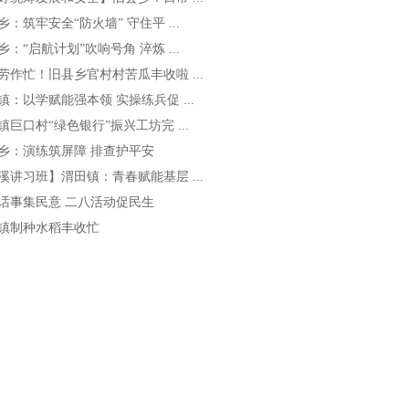
乡：筑牢安全“防火墙” 守住平 ...
乡：“启航计划”吹响号角 淬炼 ...
劳作忙！旧县乡官村村苦瓜丰收啦 ...
镇：以学赋能强本领 实操练兵促 ...
镇巨口村“绿色银行”振兴工坊完 ...
乡：演练筑屏障 排查护平安
溪讲习班】渭田镇：青春赋能基层 ...
话事集民意 二八活动促民生
镇制种水稻丰收忙