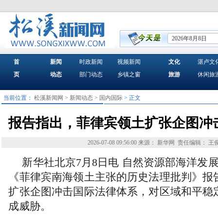
2026年8月8日
首
新闻
时政新闻
视频新闻
文化
湛卢文
页
动态
部门动态
乡镇之窗
旅游
休闲旅
当前位置：
松溪新闻网
>
新闻动态
>
国内国际
> 正文
报告指出，菲律宾领土扩张企图冲
2026-07-08 09:56:00
来源： 新华网
责任编辑： 王
新华社北京7月8日电 自然资源部海洋发
《菲律宾南海领土主张的历史法理批判》报
扩张企图冲击国际法律体系，对区域和平稳
成威胁。