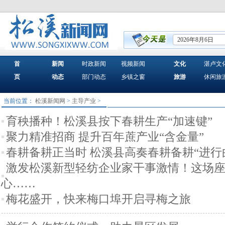
2026年8月6日
首
新闻
时政新闻
视频新闻
文化
湛卢文
页
动态
部门动态
乡镇之窗
旅游
休闲旅
当前位置：
松溪新闻网
>
主导产业
>
育秧播种！松溪县按下春耕生产“加速键”
聚力精准招商 提升百年蔗产业“含金量”
春耕备耕正当时 松溪县高奏春耕备耕“进行
激发松溪新型轻纺企业家干事激情！这场
心……
梅花盛开，快来梅口埠开启寻梅之旅