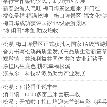
举行合作签约仪式，助力景区发展
新春旅游人气旺 梅口埠景区迎来“开门红”
福兔呈祥 福满乾坤，梅口埠景区“福文化”
梅口埠成功获评国家4A级旅游景区
“冬闲田”养鱼 助农增收
松溪·梅口埠景区正式获批为国家4A级旅游
奋力书写松溪高质量发展高品质生活新篇
郑墩镇：共筑利益共同体 共闯农业新路子
厚植民生底色 耕耘幸福松溪
溪东乡：科技特派员助力产业发展
松溪：稻花香里说丰年
渭田镇：6000多亩玉米喜获丰收
松溪：开拍啦！梅口埠迎来首部电影《乒