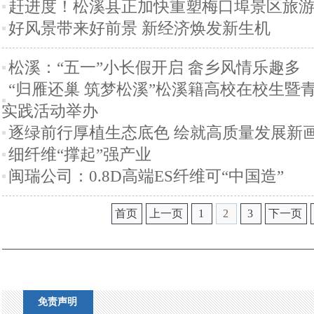
赶进度！松溪县正加快重塑梅口埠景区旅
好风景带来好前景 新经济焕发新生机
松溪：“五一”小长假开启 畲乡风情乐趣多
“归雁还巢 筑梦松溪”松溪籍高校在校生暨
实践活动举办
逐绿前行厚植生态底色 绘就高质量发展新
细纤维“撑起”强产业
闽瑞公司：0.8D高端ES纤维可“中国造”
首页
上一页
1
2
3
下一页
免责声明