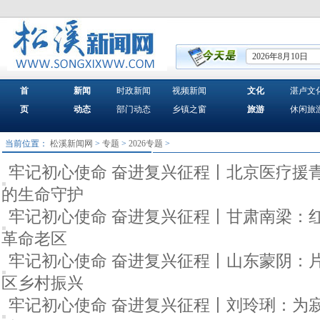
2026年8月10日
首
新闻
时政新闻
视频新闻
文化
湛卢文
页
动态
部门动态
乡镇之窗
旅游
休闲旅
当前位置：
松溪新闻网
>
专题
>
2026专题
>
牢记初心使命 奋进复兴征程丨北京医疗援
的生命守护
牢记初心使命 奋进复兴征程丨甘肃南梁：
革命老区
牢记初心使命 奋进复兴征程丨山东蒙阴：
区乡村振兴
牢记初心使命 奋进复兴征程丨刘玲琍：为