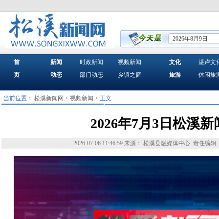
2026年8月9日
首
新闻
时政新闻
视频新闻
文化
湛卢文
页
动态
部门动态
乡镇之窗
旅游
休闲旅
当前位置：
松溪新闻网
>
视频新闻
> 正文
2026年7月3日松溪新
2026-07-06 11:46:59
来源： 松溪县融媒体中心
责任编辑