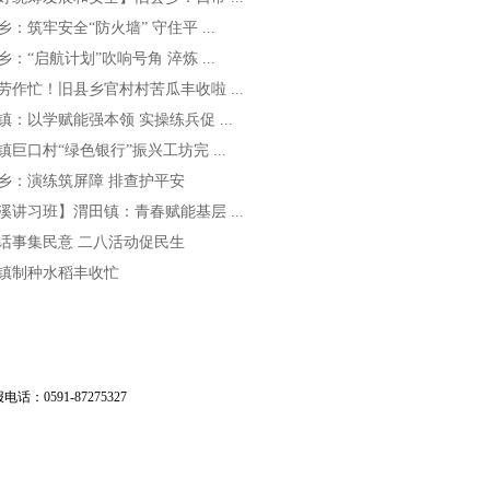
乡：筑牢安全“防火墙” 守住平 ...
乡：“启航计划”吹响号角 淬炼 ...
劳作忙！旧县乡官村村苦瓜丰收啦 ...
镇：以学赋能强本领 实操练兵促 ...
镇巨口村“绿色银行”振兴工坊完 ...
乡：演练筑屏障 排查护平安
溪讲习班】渭田镇：青春赋能基层 ...
话事集民意 二八活动促民生
镇制种水稻丰收忙
：0591-87275327