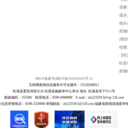
·
花桥
·
溪东
·
地头
·
郑墩
·
渭田
·
祖墩
·
【松
·
吃茶
·
郑墩
闽ICP备案号(闽ICP备2023016455号-3)
互联网新闻信息服务许可证编号：35120200011
松溪县委宣传部主办 松溪县融媒体中心承办 地址: 松溪县塔下35-1号
邮政编码：353500 联系电话：0599-6088088 E-mail：zlx2331915@vip.126.com
报电话：0599-2320006 举报邮箱：zlx2331915@126.com 福建省新闻道德委举报电话