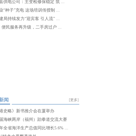
县供电公司：主变检修保稳定 筑 ...
业“种子”充电 这场培训传授制 ...
建局持续发力“迎宾客 引人流” ...
: 便民服务再升级，二手房过户 ...
新闻
[更多]
港史略》新书推介会在厦举办
届海峡两岸（福州）跆拳道交流大赛
年全省海洋生产总值同比增长5.6% ...