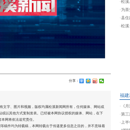
·
松溪
·
为茶
·
县住
·
松溪
分享：
福建
·
《月
所有文字、图片和视频，版权均属松溪新闻网所有，任何媒体、网站或
贴或以其他方式复制发表。已经被本网协议授权的媒体、网站，在下
·
第三
者本网将依法追究责任。
·
上半
图等稿件均为转载稿，本网转载出于传递更多信息之目的，并不意味着