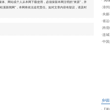
·
“闽
媒体、网站或个人从本网下载使用，必须保留本网注明的“来源”，并
·
漳州
：松溪新闻网”，本网将依法追究责任。如对文章内容有疑议，请及时
·
央媒
·
省运
·
跨境
·
连城
·
中国
乡镇
·
【更