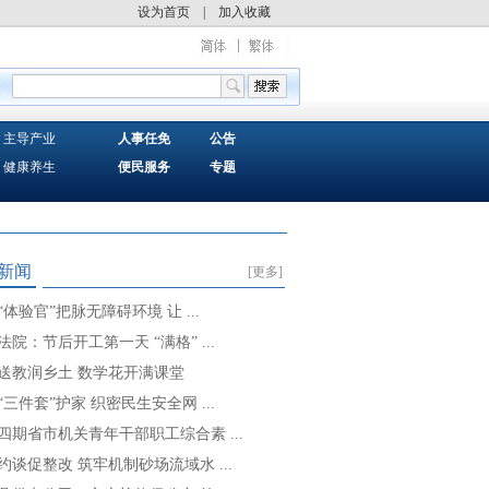
设为首页
|
加入收藏
主导产业
人事任免
公告
健康养生
便民服务
专题
新闻
[更多]
“体验官”把脉无障碍环境 让 ...
法院：节后开工第一天 “满格” ...
送教润乡土 数学花开满课堂
“三件套”护家 织密民生安全网 ...
四期省市机关青年干部职工综合素 ...
约谈促整改 筑牢机制砂场流域水 ...