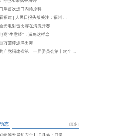
味”特色水果飘香海外
口岸首次进口丙烯原料
看福建 | 人民日报头版关注：福州 ...
会光电射击比赛在清流开赛
电商“生意经”，岚岛这样念
百万菌棒漂洋出海
共产党福建省第十一届委员会第十次全 ...
动态
[更多]
好统筹发展和安全】旧县乡：日常 ...