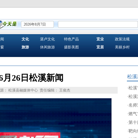
2026年8月7日
新闻
文化
湛卢文化
特色产品
宜业
政策法规
之窗
旅游
休闲旅游
摄影美图
宜居
美丽乡村
年6月26日松溪新闻
松溪
·
松溪
源： 松溪县融媒体中心
责任编辑： 王俊杰
·
松溪
·
名师
·
燃气
·
第十
·
靶向