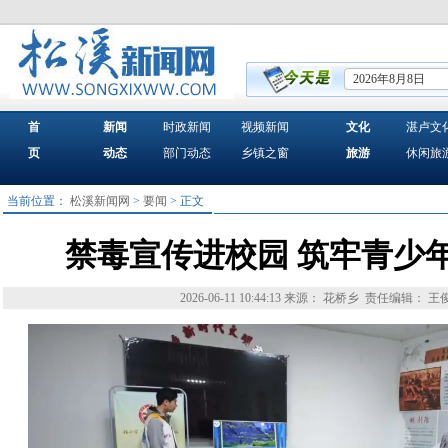
2026年8月8日
首
新闻
时政新闻
视频新闻
文化
湛卢文
页
动态
部门动态
乡镇之窗
旅游
休闲旅
当前位置：
松溪新闻网
>
要闻
> 正文
禁毒宣传进校园 筑牢青少
2026-06-11 10:44:13
来源： 花桥乡
责任编辑： 王