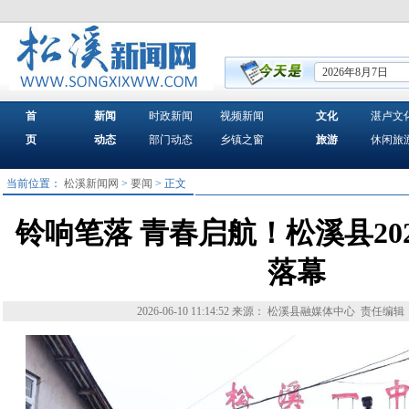
2026年8月7日
首
新闻
时政新闻
视频新闻
文化
湛卢文
页
动态
部门动态
乡镇之窗
旅游
休闲旅
当前位置：
松溪新闻网
>
要闻
> 正文
铃响笔落 青春启航！松溪县20
落幕
2026-06-10 11:14:52
来源： 松溪县融媒体中心
责任编辑