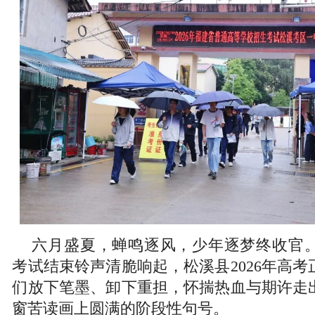
六月盛夏，蝉鸣逐风，少年逐梦终收官。
考试结束铃声清脆响起，松溪县2026年高
们放下笔墨、卸下重担，怀揣热血与期许走
窗苦读画上圆满的阶段性句号。