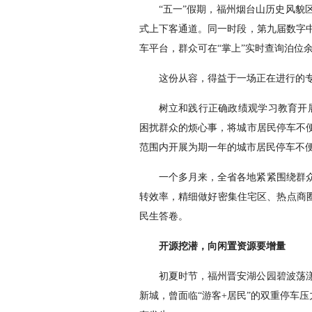
“五一”假期，福州烟台山历史风貌
式上下客通道。同一时段，第九届数字
车平台，群众可在“掌上”实时查询泊位
这份从容，得益于一场正在进行的
树立和践行正确政绩观学习教育开展
困扰群众的烦心事，将城市居民停车不便
范围内开展为期一年的城市居民停车不
一个多月来，全省各地紧紧围绕群
转效率，精细做好密集住宅区、热点商圈
民生答卷。
开源挖潜，向闲置资源要增量
初夏时节，福州晋安湖公园碧波荡
新城，曾面临“游客+居民”的双重停车