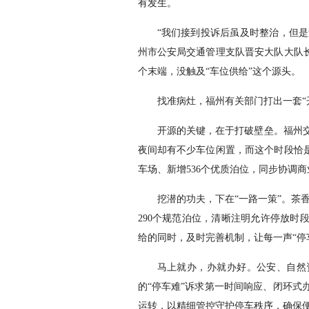
有发生。
“我们接到投诉后虽及时整治，但是
州市公安局交通管理支队晋安大队大队长
个末端，没触及“车位供给”这个源头。
找准病灶，福州有关部门打出一套“
开源的关键，在于打破壁垒。福州
夜间却有不少车位闲置，而这个时段恰是
车场、新增536个优质泊位，同步协调商
挖潜的功夫，下在“一路一策”。茶
290个规范泊位，清晰注明允许停放时
给的同时，及时完善机制，让每一声“停
马上就办，办就办好。公安、自然
的“停车难”诉求第一时间响应、闭环式
运转，以精细管控守护停车秩序，确保