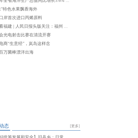
年全省海洋生产总值同比增长5.6% ...
味”特色水果飘香海外
口岸首次进口丙烯原料
看福建 | 人民日报头版关注：福州 ...
会光电射击比赛在清流开赛
电商“生意经”，岚岛这样念
百万菌棒漂洋出海
动态
[更多]
好统筹发展和安全】旧县乡：日常 ...