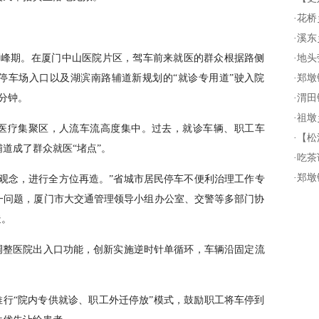
·
花桥
·
溪东
高峰期。在厦门中山医院片区，驾车前来就医的群众根据路侧
·
地头
停车场入口以及湖滨南路辅道新规划的“就诊专用道”驶入院
·
郑墩
分钟。
·
渭田
·
祖墩
医疗集聚区，人流车流高度集中。过去，就诊车辆、职工车
·
【松
道成了群众就医“堵点”。
·
吃茶
·
郑墩
观念，进行全方位再造。”省城市居民停车不便利治理工作专
一问题，厦门市大交通管理领导小组办公室、交警等多部门协
造。
调整医院出入口功能，创新实施逆时针单循环，车辆沿固定流
推行“院内专供就诊、职工外迁停放”模式，鼓励职工将车停到