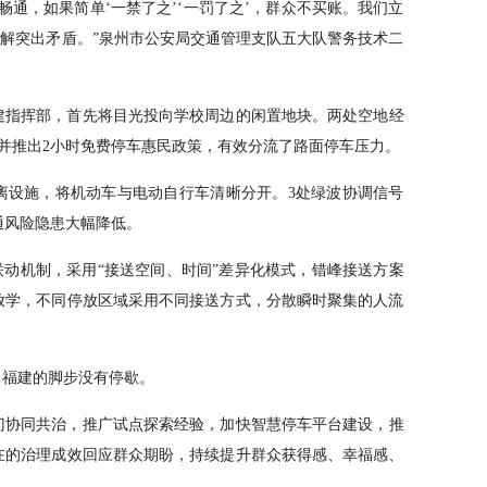
畅通，如果简单‘一禁了之’‘一罚了之’，群众不买账。我们立
化解突出矛盾。”泉州市公安局交通管理支队五大队警务技术二
建指挥部，首先将目光投向学校周边的闲置地块。两处空地经
，并推出2小时免费停车惠民政策，有效分流了路面停车压力。
离设施，将机动车与电动自行车清晰分开。3处绿波协调信号
通风险隐患大幅降低。
联动机制，采用“接送空间、时间”差异化模式，错峰接送方案
放学，不同停放区域采用不同接送方式，分散瞬时聚集的人流
，福建的脚步没有停歇。
门协同共治，推广试点探索经验，加快智慧停车平台建设，推
在的治理成效回应群众期盼，持续提升群众获得感、幸福感、