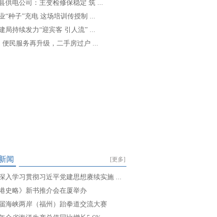
县供电公司：主变检修保稳定 筑 ...
业“种子”充电 这场培训传授制 ...
建局持续发力“迎宾客 引人流” ...
: 便民服务再升级，二手房过户 ...
新闻
[更多]
深入学习贯彻习近平党建思想赓续实施 ...
港史略》新书推介会在厦举办
届海峡两岸（福州）跆拳道交流大赛