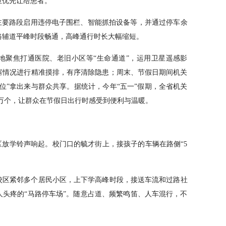
位优先让给患者。
主要路段启用违停电子围栏、智能抓拍设备等，并通过停车余
路辅道平峰时段畅通，高峰通行时长大幅缩短。
地聚焦打通医院、老旧小区等“生命通道”，运用卫星遥感影
塞情况进行精准摸排，有序清除隐患；周末、节假日期间机关
位”拿出来与群众共享。据统计，今年“五一”假期，全省机关
1万个，让群众在节假日出行时感受到便利与温暖。
区放学铃声响起。校门口的毓才街上，接孩子的车辆在路侧“5
东校区紧邻多个居民小区，上下学高峰时段，接送车流和过路社
头疼的“马路停车场”。随意占道、频繁鸣笛、人车混行，不
。