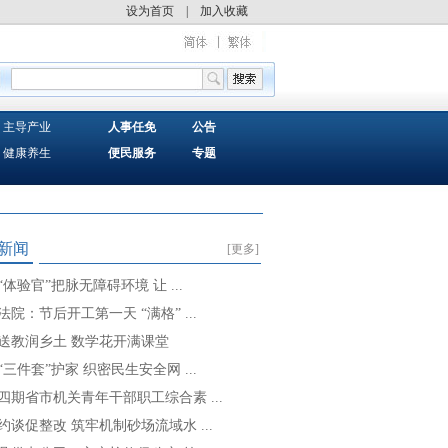
设为首页
|
加入收藏
主导产业
人事任免
公告
健康养生
便民服务
专题
新闻
[更多]
“体验官”把脉无障碍环境 让 ...
法院：节后开工第一天 “满格” ...
送教润乡土 数学花开满课堂
“三件套”护家 织密民生安全网 ...
四期省市机关青年干部职工综合素 ...
约谈促整改 筑牢机制砂场流域水 ...