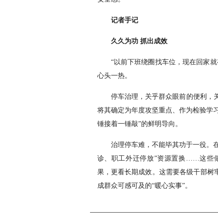
记者手记
久久为功 抓出成效
“以前下班绕圈找车位，现在回家就
心头一热。
停车治理，关乎群众眼前的便利，
将其确定为年度攻坚重点、作为检验学习
锤接着一锤敲”的鲜明导向。
治理停车难，不能毕其功于一役。在
诊、职工外迁停放”资源置换……这些
果，更看长期成效。这需要各级干部树牢
成群众可感可及的“暖心实事”。