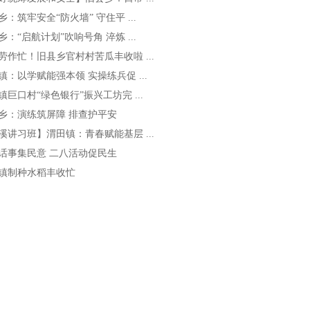
乡：筑牢安全“防火墙” 守住平 ...
乡：“启航计划”吹响号角 淬炼 ...
劳作忙！旧县乡官村村苦瓜丰收啦 ...
镇：以学赋能强本领 实操练兵促 ...
镇巨口村“绿色银行”振兴工坊完 ...
乡：演练筑屏障 排查护平安
溪讲习班】渭田镇：青春赋能基层 ...
话事集民意 二八活动促民生
镇制种水稻丰收忙