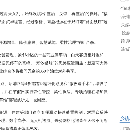
·
上半
·
“闽
过两天又乱，始终没跳出‘整治—反弹—再整治’的循环。”福
·
漳州
谢贞华坦言。经过剖析，问题根源在于只盯着“路面秩序”这
·
央媒
·
省运
·
跨境
开源增量、降价惠民、智慧赋能、柔性治理”的组合拳。
·
连城
交警发现，紧邻小区的一些商业停车场，白天客流相对饱和，
居民停车的高峰。“潮汐错峰”的思路应运而生：新建两大停
业综合体将夜间冗余的350个泊位对外共享。
香路、后浦路等4条道路经精细化勘测和“微改造手术”，增设了
段，并在节假日实行弹性管控、柔性执法。专项治理在增加供
车难”都能被听见、被回应。
资源、住建等部门建立专项联动快速处置机制，对群众反映
乡镇
办理。数字岗亭、无人机巡航、铁骑网格化巡查全天候不间断
便民举措真正落地见效。
·
【更