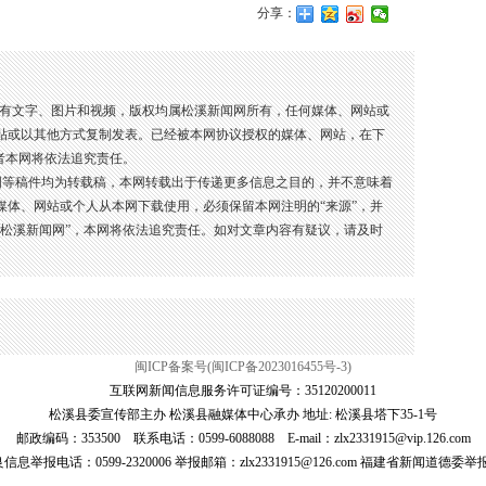
分享：
所有文字、图片和视频，版权均属松溪新闻网所有，任何媒体、网站或
贴或以其他方式复制发表。已经被本网协议授权的媒体、网站，在下
者本网将依法追究责任。
图等稿件均为转载稿，本网转载出于传递更多信息之目的，并不意味着
媒体、网站或个人从本网下载使用，必须保留本网注明的“来源”，并
：松溪新闻网”，本网将依法追究责任。如对文章内容有疑议，请及时
闽ICP备案号(闽ICP备2023016455号-3)
互联网新闻信息服务许可证编号：35120200011
松溪县委宣传部主办 松溪县融媒体中心承办 地址: 松溪县塔下35-1号
邮政编码：353500 联系电话：0599-6088088 E-mail：zlx2331915@vip.126.com
报电话：0599-2320006 举报邮箱：zlx2331915@126.com 福建省新闻道德委举报电话