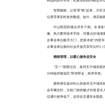
稍远的院外车库，把紧张的院内楼边车
智慧赋能，让管理“精”起来。片区
位诱导屏实时发布数据。如今，湖滨南
中山医院的做法并非个例。全省各
像、热力图等技术手段，对重点区域堵
企事业单位敞开大门，把原本的“内部车
企事业单位面向社会开放共享车位约3.
精细管理，以暖心服务促安全
“五一”假期过后，泉州五中城东校
分钟临停接送区”即停即走，秩序井然。
拥有师生超4000人的泉州五中城
会车辆交织，主校门前的毓才街曾是令人
仅通行效率低下，还存在交通安全隐患