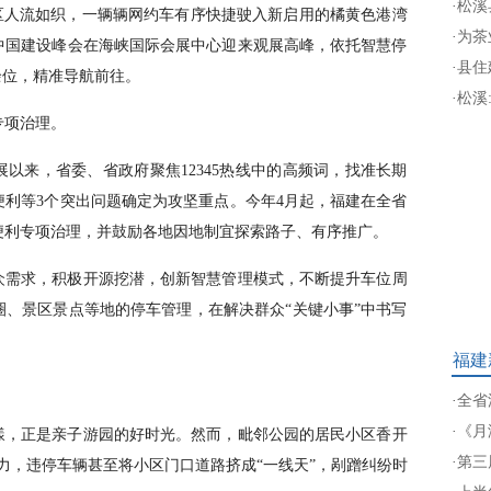
·
松溪
区人流如织，一辆辆网约车有序快捷驶入新启用的橘黄色港湾
·
为茶
中国建设峰会在海峡国际会展中心迎来观展高峰，依托智慧停
·
县住
余位，精准导航前往。
·
松溪
专项治理。
以来，省委、省政府聚焦12345热线中的高频词，找准长期
利等3个突出问题确定为攻坚重点。今年4月起，福建在全省
便利专项治理，并鼓励各地因地制宜探索路子、有序推广。
众需求，积极开源挖潜，创新智慧管理模式，不断提升车位周
、景区景点等地的停车管理，在解决群众“关键小事”中书写
福建
·
全省
·
《月
漾，正是亲子游园的好时光。然而，毗邻公园的居民小区香开
·
第三
压力，违停车辆甚至将小区门口道路挤成“一线天”，剐蹭纠纷时