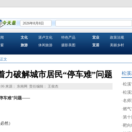
2026年8月8日
新闻
文化
湛卢文化
特色产品
宜业
政策法规
之窗
旅游
休闲旅游
摄影美图
宜居
美丽乡村
 正文
着力破解城市居民“停车难”问题
松溪
·
松溪
:06
来源： 东南网
责任编辑： 王俊杰
·
松溪
停车难”问题——
·
名师
·
燃气
·
第十
刘必然）
·
靶向