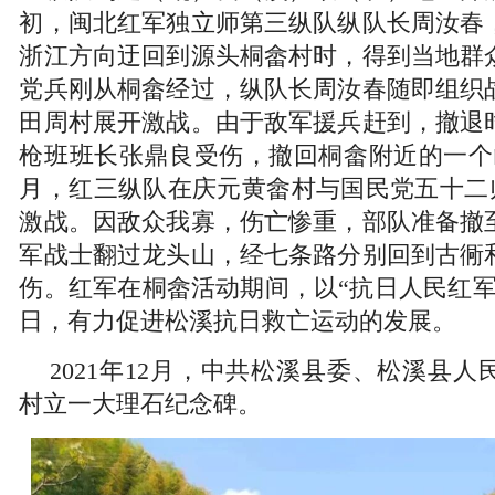
初，闽北红军独立师第三纵队纵队长周汝春
浙江方向迂回到源头桐畲村时，得到当地群众
党兵刚从桐畲经过，纵队长周汝春随即组织
田周村展开激战。由于敌军援兵赶到，撤退
枪班班长张鼎良受伤，撤回桐畲附近的一个山
月，红三纵队在庆元黄畲村与国民党五十二
激战。因敌众我寡，伤亡惨重，部队准备撤
军战士翻过龙头山，经七条路分别回到古衕
伤。红军在桐畲活动期间，以“抗日人民红军
日，有力促进松溪抗日救亡运动的发展。
2021年12月，中共松溪县委、松溪县
村立一大理石纪念碑。