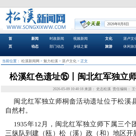
2026年8月8日
首
新闻
时政新闻
视频新闻
文化
湛卢文
页
动态
部门动态
乡镇之窗
旅游
休闲旅
当前位置：
松溪新闻网
>
魅力松溪
>
湛卢文化
> 正文
松溪红色遗址⑮丨闽北红军独立
2026-05-09 10:40:18
来源： 史志松溪
责任编辑： 王
闽北红军独立师桐畲活动遗址位于松溪
自然村。
1935年12月，闽北红军独立师下属三
三纵队到建（瓯）松（溪）政（和）地区开展