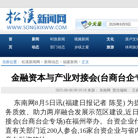
2026年8月9日
首
新闻
时政新闻
视频新闻
文化
湛卢文
页
动态
部门动态
乡镇之窗
旅游
休闲旅
当前位置：
松溪新闻网
>
新闻动态
>
福建新闻
> 正文
金融资本与产业对接会(台商台企
2025-08-06 09:19:18
来源： 东南网
责任编辑： 王
东南网8月5日讯(福建日报记者 陈旻) 
务质效、助力两岸融合发展示范区建设,近日
接会(台商台企专场)在福州举办。台资企业
直有关部门近200人参会,16家台资企业与