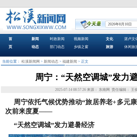
2026年8月10日
首
新闻
时政新闻
视频新闻
文化
湛卢文
页
动态
部门动态
乡镇之窗
旅游
休闲旅
当前位置：
松溪新闻网
>
新闻动态
>
福建新闻
> 正文
周宁：“天然空调城”发力
2025-07-14 08:57:26
来源： 东南网
责任编辑： 王
周宁依托气候优势推动“旅居养老+多元康
次前来度夏——
“天然空调城”发力避暑经济