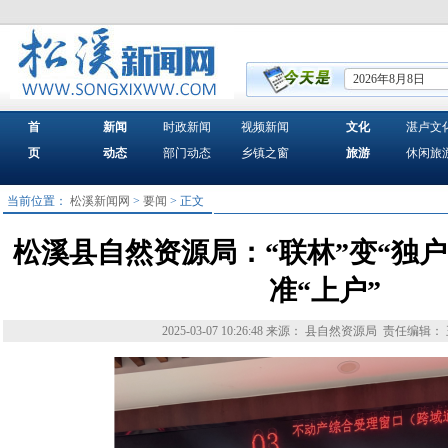
2026年8月8日
首
新闻
时政新闻
视频新闻
文化
湛卢文
页
动态
部门动态
乡镇之窗
旅游
休闲旅
当前位置：
松溪新闻网
>
要闻
> 正文
松溪县自然资源局：“联林”变“独户
准“上户”
2025-03-07 10:26:48
来源： 县自然资源局
责任编辑：