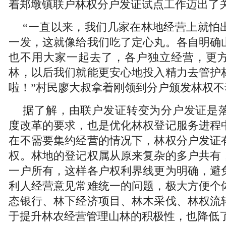
着郑墩镇联户林权分户发证试点工作迈出了
“一直以来，我们几家在林地经营上就怕
一发，这就像给我们吃了定心丸。各自明确
也不用大家一起去了，各户独立经营，更
林，以后我们就能更安心地投入精力去管护
啦！”村民廖大叔拿着刚领到分户颁发林权
据了解，由联户发证转变为分户发证是
度改革的要求，也是优化林权登记服务进程
在不需要集约经营的情况下，林权分户发证
权。林地的登记权属从原来复杂的多户共有
一户所有，这样各户权利界线更为明确，避
利人经营意见常难统一的问题，极大方便个
态银行、林下经济项目、林木采伐、林权流
于提升林农经营管理山林的积极性，也降低