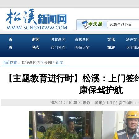
2026年8月7日
首
新闻
时政新闻
视频新闻
文化
湛卢文
页
动态
部门动态
乡镇之窗
旅游
休闲旅
当前位置：
松溪新闻网
>
要闻
> 正文
【主题教育进行时】松溪：上门签约
康保驾护航
2023-11-22 10:38:04
来源： 溪东乡卫生院
责任编辑：