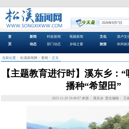
2026年8月7日
首
新闻
时政新闻
视频新闻
文化
湛卢文
页
动态
部门动态
乡镇之窗
旅游
休闲旅
当前位置：
松溪新闻网
>
要闻
> 正文
【主题教育进行时】溪东乡：“
播种“希望田”
2023-11-20 10:49:07
来源： 溪东乡
责任编辑： 王