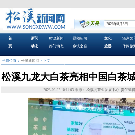
2026年8月8日
首
新闻
时政新闻
视频新闻
文化
湛卢文
页
动态
部门动态
乡镇之窗
旅游
休闲旅
当前位置：
松溪新闻网
> 正文
松溪九龙大白茶亮相中国白茶
2023-02-22 10:14:03
来源： 松溪县茶业发展中心
责任编辑