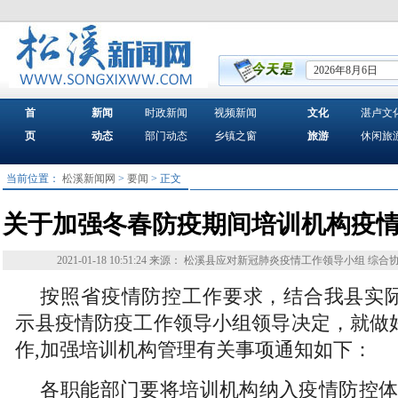
2026年8月6日
首
新闻
时政新闻
视频新闻
文化
湛卢文
页
动态
部门动态
乡镇之窗
旅游
休闲旅
当前位置：
松溪新闻网
>
要闻
> 正文
关于加强冬春防疫期间培训机构疫
2021-01-18 10:51:24
来源： 松溪县应对新冠肺炎疫情工作领导小组 综合
按照省疫情防控工作要求，结合我县实
示县疫情防疫工作领导小组领导决定，就做
作,加强培训机构管理有关事项通知如下：
各职能部门要将培训机构纳入疫情防控体