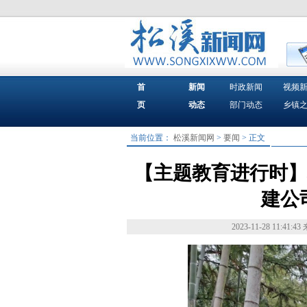
首
新闻
时政新闻
视频
页
动态
部门动态
乡镇
当前位置：
松溪新闻网
>
要闻
> 正文
【主题教育进行时】
建公
2023-11-28 11:41:43