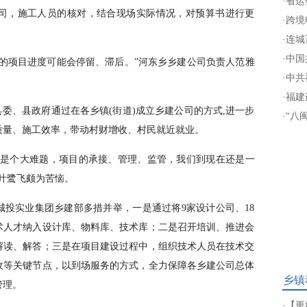
·
省运
司，施工人员的核对，结合现场实际情况，对预算书进行更
·
跨境
·
连城
·
中国
的项目进度可能会停留、滞后。”河东乡乡建公司负责人范雅
·
中共
·
福建
县委、县政府通过在各乡镇(街道)成立乡建公司的方式,进一步
·
“八
质量、施工效率，带动村财增收、村民就近就业。
却是个大难题，项目的承接、管理、监管，我们到现在还是一
叶鹭飞颇为苦恼。
投实业集团乡建部多措并举，一是通过将9家设计公司、18
技术人才纳入设计库、物料库、技术库；二是召开培训、推进会
解读、解答；三是在项目建设过程中，组织技术人员在技术交
收等关键节点，以到场服务的方式，全力保障各乡建公司总体
乡镇
管理。
·
【更