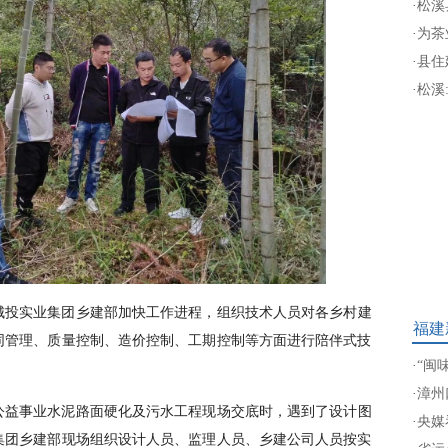
·
松溪
·
为茶
·
县住
·
松溪
城投实业集团乡建部加快工作进程，组织技术人员对各乡村建
福建
同管理、质量控制、造价控制、工期控制等方面进行陪伴式技
·
“闽
·
漳州
公益事业水泥路面硬化及污水工程现场交底时，遇到了设计图
·
央媒
集团乡建部现场组织设计人员、监理人员、乡建公司人员按实