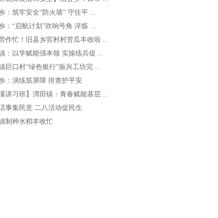
乡：筑牢安全“防火墙” 守住平 ...
乡：“启航计划”吹响号角 淬炼 ...
劳作忙！旧县乡官村村苦瓜丰收啦 ...
镇：以学赋能强本领 实操练兵促 ...
镇巨口村“绿色银行”振兴工坊完 ...
乡：演练筑屏障 排查护平安
溪讲习班】渭田镇：青春赋能基层 ...
话事集民意 二八活动促民生
镇制种水稻丰收忙