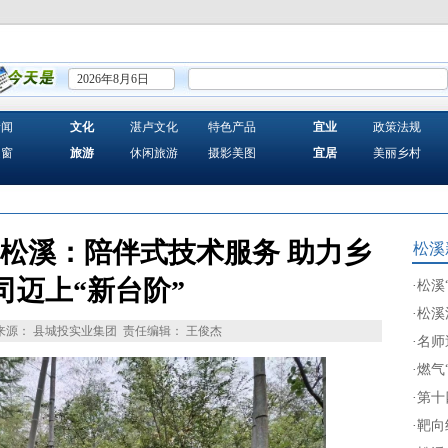
2026年8月6日
新闻
文化
湛卢文化
特色产品
宜业
政策法规
之窗
旅游
休闲旅游
摄影美图
宜居
美丽乡村
松溪：陪伴式技术服务 助力乡
松溪
司迈上“新台阶”
·
松溪
·
松溪
来源： 县城投实业集团
责任编辑： 王俊杰
·
名师
·
燃气
·
第十
·
靶向