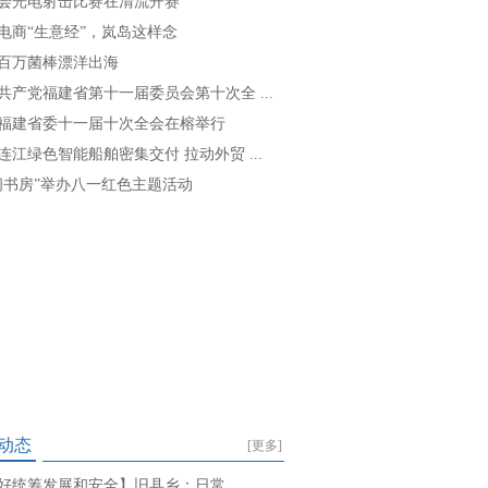
会光电射击比赛在清流开赛
电商“生意经”，岚岛这样念
百万菌棒漂洋出海
共产党福建省第十一届委员会第十次全 ...
福建省委十一届十次全会在榕举行
连江绿色智能船舶密集交付 拉动外贸 ...
闽书房”举办八一红色主题活动
动态
[更多]
好统筹发展和安全】旧县乡：日常 ...