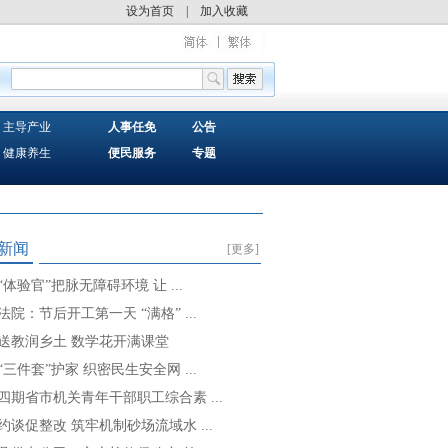
设为首页
|
加入收藏
主导产业
人事任免
公告
健康养生
便民服务
专题
新闻
[更多]
“体验官”把脉无障碍环境 让 ...
法院：节后开工第一天 “满格” ...
送教润乡土 数学花开满课堂
“三件套”护家 织密民生安全网 ...
四期省市机关青年干部职工综合素 ...
约谈促整改 筑牢机制砂场流域水 ...