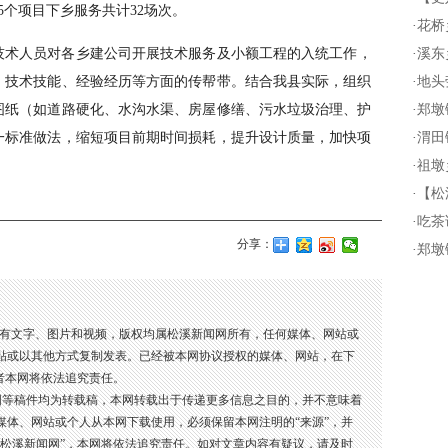
5个项目下乡服务共计32场次。
·
花桥
技术人员对各乡建公司开展技术服务及小额工程的入统工作，
·
溪东
、技术技能、经验经历等方面的传帮带。结合我县实际，组织
·
地头
图纸（如道路硬化、水沟水渠、房屋修缮、污水垃圾治理、护
·
郑墩
一标准做法，缩短项目前期时间损耗，提升设计质量，加快项
·
渭田
·
祖墩
·
【松
·
吃茶
分享：
·
郑墩
所有文字、图片和视频，版权均属松溪新闻网所有，任何媒体、网站或
贴或以其他方式复制发表。已经被本网协议授权的媒体、网站，在下
者本网将依法追究责任。
图等稿件均为转载稿，本网转载出于传递更多信息之目的，并不意味着
媒体、网站或个人从本网下载使用，必须保留本网注明的“来源”，并
：松溪新闻网”，本网将依法追究责任。如对文章内容有疑议，请及时