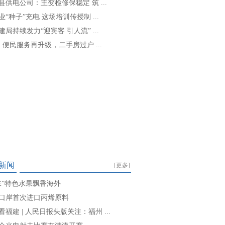
县供电公司：主变检修保稳定 筑 ...
业“种子”充电 这场培训传授制 ...
建局持续发力“迎宾客 引人流” ...
: 便民服务再升级，二手房过户 ...
新闻
[更多]
味”特色水果飘香海外
口岸首次进口丙烯原料
看福建 | 人民日报头版关注：福州 ...