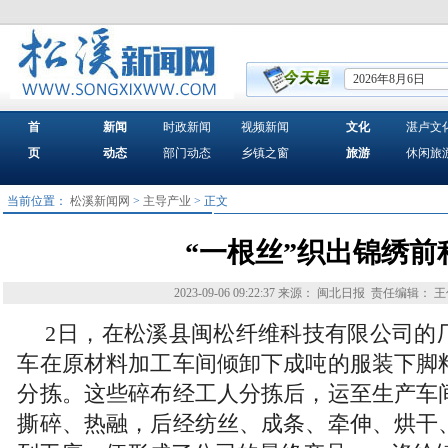
2026年8月6日
首
新闻
时政新闻
视频新闻
文化
湛卢文
页
动态
部门动态
乡镇之窗
旅游
休闲旅
当前位置：
松溪新闻网
>
主导产业
> 正文
“一根丝”织出锦绣前
2023-09-06 09:22:37
来源： 闽北日报
责任编辑： 王
2日，在松溪县闽松纤维科技有限公司的
车在原材料加工车间倾卸下成吨的服装下脚
分拣。这些碎布经工人分拣后，运至生产车
撕碎、热融，后经纺丝、成条、牵伸、烘干