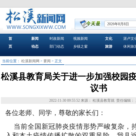
2026年8月8日
首
新闻
时政新闻
视频新闻
文化
湛卢文
页
动态
部门动态
乡镇之窗
旅游
休闲旅
当前位置：
松溪新闻网
>
要闻
> 正文
松溪县教育局关于进一步加强校园
议书
2022-11-30 09:55:52
来源： 松溪县教育就
责任编辑：
各位老师、同学，尊敬的家长们：
当前全国新冠肺炎疫情形势严峻复杂，
入和本土疫情传播扩散的双重风险。我县