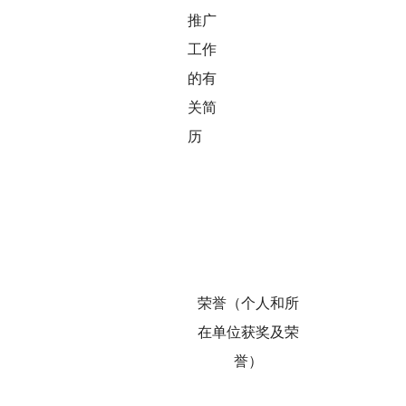
推广
工作
的有
关简
历
荣誉（个人和所
在单位获奖及荣
誉）