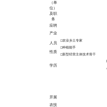
（单
位）
及职
务
应聘
产业
□
农业乡土专家
人员
□
种植能手
性质
□
新型经营主体技术骨干
学历
开展
农技