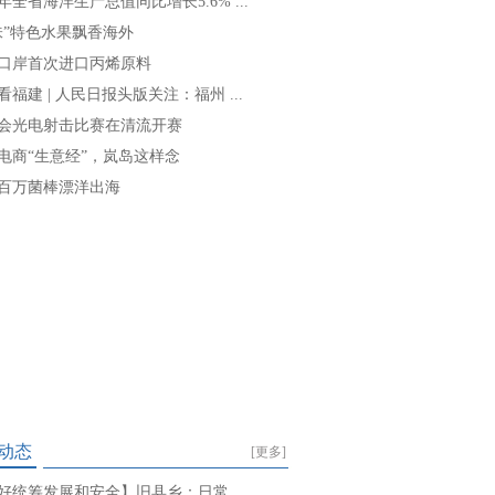
年全省海洋生产总值同比增长5.6% ...
味”特色水果飘香海外
口岸首次进口丙烯原料
看福建 | 人民日报头版关注：福州 ...
会光电射击比赛在清流开赛
电商“生意经”，岚岛这样念
百万菌棒漂洋出海
动态
[更多]
好统筹发展和安全】旧县乡：日常 ...