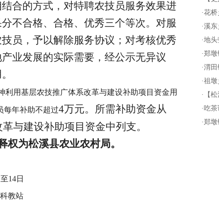
相结合的方式，对特聘农技员服务效果进
·
花桥
果分不合格、合格、优秀三个等次。对服
·
溪东
农技员，予以解除服务协议；对考核优秀
·
地头
·
郑墩
地产业发展的实际需要，经公示无异议
·
渭田
用。
·
祖墩
神利用基层农技推广体系改革与建设补助项目资金用
·
【松
4万元。所需补助资金从
·
吃茶
员每年补助不超过
·
郑墩
系改革与建设补助项目资金中列支。
释权为松溪县农业农村局。
日至14日
科教站