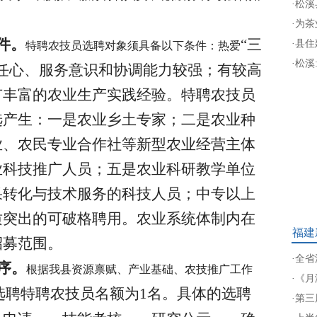
·
松溪
·
为茶
件。
“三
·
县住
特聘农技员选聘对象须具备以下条件：热爱
·
松溪
任心、服务意识和协调能力较强；有较高
有丰富的农业生产实践经验。特聘农技员
选产生：一是农业乡土专家；二是农业种
业、农民专业合作社等新型农业经营主体
业科技推广人员；五是农业科研教学单位
果转化与技术服务的科技人员；中专以上
质突出的可破格聘用。农业系统体制内在
福建
招募范围。
·
全省
序。
根据我县资源禀赋、产业基础、农技推广工作
·
《月
县选聘特聘农技员名额为1名。具体的选聘
·
第三