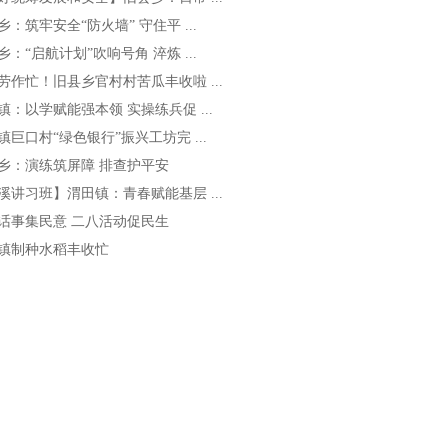
乡：筑牢安全“防火墙” 守住平 ...
乡：“启航计划”吹响号角 淬炼 ...
劳作忙！旧县乡官村村苦瓜丰收啦 ...
镇：以学赋能强本领 实操练兵促 ...
镇巨口村“绿色银行”振兴工坊完 ...
乡：演练筑屏障 排查护平安
溪讲习班】渭田镇：青春赋能基层 ...
话事集民意 二八活动促民生
镇制种水稻丰收忙