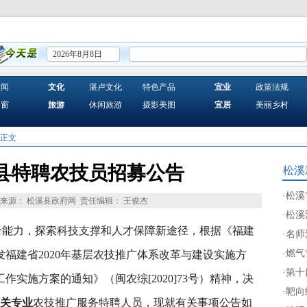
2026年8月8日
新闻
文化
湛卢文化
特色产品
宜业
政策法规
之窗
旅游
休闲旅游
摄影美图
宜居
美丽乡村
 正文
溪县特聘农技员招募公告
松溪
·
松溪
来源： 松溪县政府网
责任编辑： 王俊杰
·
松溪
给能力，探索科技支撑和人才保障新途径，根据《福建
·
名师
·
燃气
福建省2020年基层农技推广体系改革与建设实施方
·
第十
作实施方案的通知》（闽农综[2020]73号）精神，决
·
靶向
相关专业
农技推广服务特聘人员，现就有关事项公告如