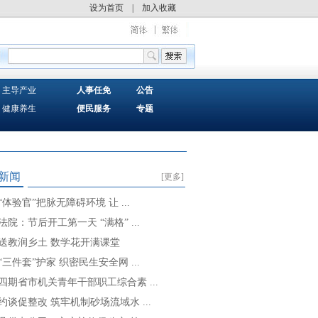
设为首页
|
加入收藏
主导产业
人事任免
公告
健康养生
便民服务
专题
新闻
[更多]
“体验官”把脉无障碍环境 让 ...
法院：节后开工第一天 “满格” ...
送教润乡土 数学花开满课堂
“三件套”护家 织密民生安全网 ...
四期省市机关青年干部职工综合素 ...
约谈促整改 筑牢机制砂场流域水 ...