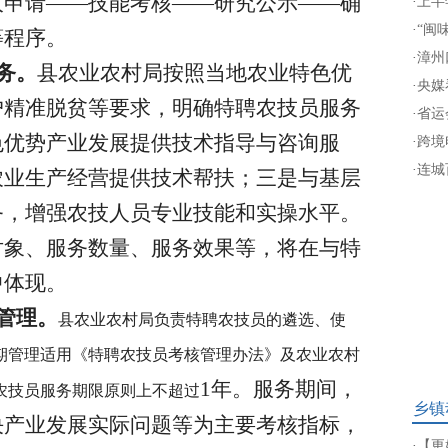
人申请——技能考核——研究公示——确
·
上半
·
“闽
等程序。
·
漳州
务。
县农业农村局按照当地农业特色优
·
央媒
户精准脱贫等要求，明确特聘农技员服务
·
省运
色优势产业发展提供技术指导与咨询服
·
跨境
·
连城
农业生产经营提供技术帮扶；三是与基层
务，增强农技人员专业技能和实操水平。
对象、服务数量、服务效果等，将在与特
中体现。
管理。
县农业农村局负责特聘农技员的遴选、使
期管理适用《特聘农技员考核管理办法》及农业农村
1年。服务期间，
农技员服务期限原则上不超过
乡镇
决产业发展实际问题等为主要考核指标，
·
【更