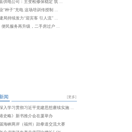
县供电公司：主变检修保稳定 筑 ...
业“种子”充电 这场培训传授制 ...
建局持续发力“迎宾客 引人流” ...
: 便民服务再升级，二手房过户 ...
新闻
[更多]
深入学习贯彻习近平党建思想赓续实施 ...
港史略》新书推介会在厦举办
届海峡两岸（福州）跆拳道交流大赛