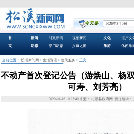
2026年8月6日
首
新闻
时政新闻
视频新闻
文化
湛卢文
页
动态
部门动态
乡镇之窗
旅游
休闲旅
当前位置：
松溪新闻网
>
生活资讯
>
便民服务
> 正文
不动产首次登记公告（游焕山、杨
可寿、刘芳亮）
2020-01-16 10:25:40
来源： 松溪县政府网
责任编辑：