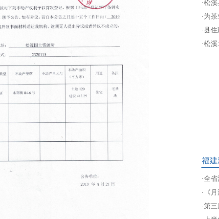
·
松溪
·
为茶
·
县住
·
松溪
福建
·
全省
·
《月
·
第三