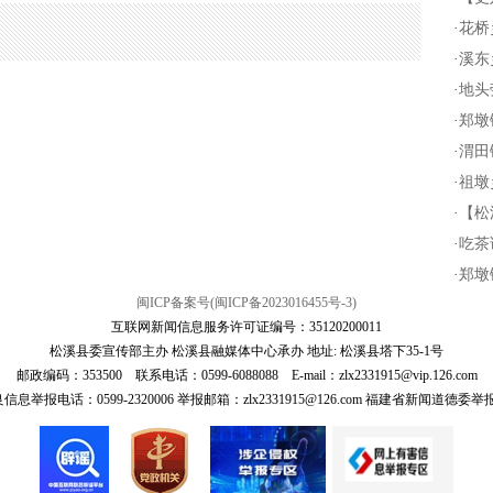
·
花桥
·
溪东
·
地头
·
郑墩
·
渭田
·
祖墩
·
【松
·
吃茶
·
郑墩
闽ICP备案号(闽ICP备2023016455号-3)
互联网新闻信息服务许可证编号：35120200011
松溪县委宣传部主办 松溪县融媒体中心承办 地址: 松溪县塔下35-1号
邮政编码：353500 联系电话：0599-6088088 E-mail：zlx2331915@vip.126.com
报电话：0599-2320006 举报邮箱：zlx2331915@126.com 福建省新闻道德委举报电话