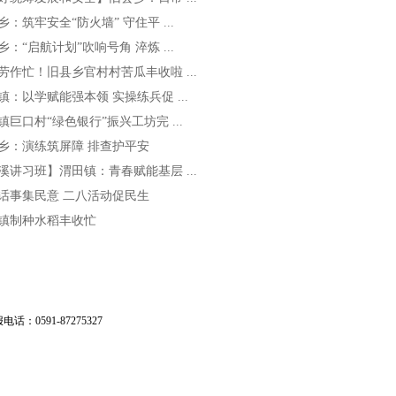
乡：筑牢安全“防火墙” 守住平 ...
乡：“启航计划”吹响号角 淬炼 ...
劳作忙！旧县乡官村村苦瓜丰收啦 ...
镇：以学赋能强本领 实操练兵促 ...
镇巨口村“绿色银行”振兴工坊完 ...
乡：演练筑屏障 排查护平安
溪讲习班】渭田镇：青春赋能基层 ...
话事集民意 二八活动促民生
镇制种水稻丰收忙
：0591-87275327