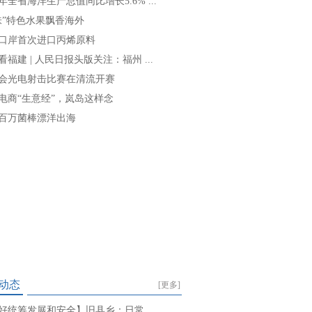
年全省海洋生产总值同比增长5.6% ...
味”特色水果飘香海外
口岸首次进口丙烯原料
看福建 | 人民日报头版关注：福州 ...
会光电射击比赛在清流开赛
电商“生意经”，岚岛这样念
百万菌棒漂洋出海
动态
[更多]
好统筹发展和安全】旧县乡：日常 ...