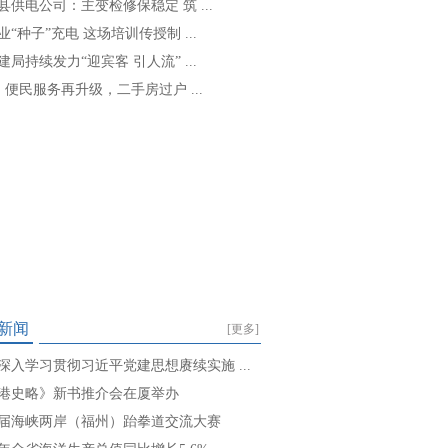
县供电公司：主变检修保稳定 筑 ...
业“种子”充电 这场培训传授制 ...
建局持续发力“迎宾客 引人流” ...
: 便民服务再升级，二手房过户 ...
新闻
[更多]
深入学习贯彻习近平党建思想赓续实施 ...
港史略》新书推介会在厦举办
届海峡两岸（福州）跆拳道交流大赛