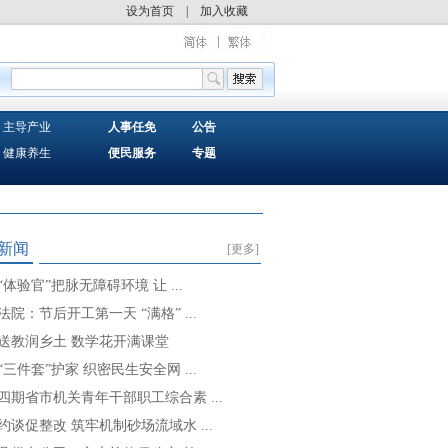
设为首页
|
加入收藏
主导产业
人事任免
公告
健康养生
便民服务
专题
新闻
[更多]
“体验官”把脉无障碍环境 让 ...
法院：节后开工第一天 “满格” ...
送教润乡土 数学花开满课堂
“三件套”护家 织密民生安全网 ...
四期省市机关青年干部职工综合素 ...
约谈促整改 筑牢机制砂场流域水 ...