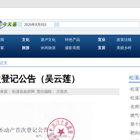
2026年8月8日
新闻
文化
湛卢文化
特色产品
宜业
政策法规
之窗
旅游
休闲旅游
摄影美图
宜居
美丽乡村
 正文
次登记公告（吴云莲）
松溪
·
松溪
来源： 松溪县政府网
责任编辑： 王俊杰
·
松溪
·
名师
·
燃气
·
第十
·
靶向